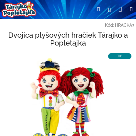
Prejsť
Nák
Hľadať
Prihlásen
na
obsah
koší
Kód:
HRACKA3
Dvojica plyšových hračiek Tárajko a
Popletajka
TIP