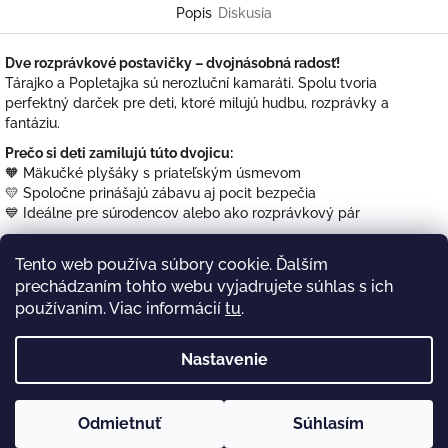
Popis
Diskusia
Dve rozprávkové postavičky – dvojnásobná radosť!
Tárajko a Popletajka sú nerozluční kamaráti. Spolu tvoria
perfektný darček pre deti, ktoré milujú hudbu, rozprávky a
fantáziu.
Prečo si deti zamilujú túto dvojicu:
🧡 Mäkučké plyšáky s priateľským úsmevom
💛 Spoločne prinášajú zábavu aj pocit bezpečia
💙 Ideálne pre súrodencov alebo ako rozprávkový pár
Výhody pre rodičov:
Tento web používa súbory cookie. Ďalším
✔️ Výhodné balenie – 2 plyšáky za zvýhodnenú cenu
✔️ Kvalitné, bezpečné a prateľné materiály
prechádzaním tohto webu vyjadrujete súhlas s ich
✔️ Doručenie už do 48 hodín
používaním. Viac informácií
tu
.
🎁
Tip:
Pridajte k nim CD alebo DVD – vytvoríte kompletný
darčekový set.
Nastavenie
Z
Odmietnuť
Súhlasím
á
Copyright 2026
Tárajko a Popletajka
. Všetky práva
Vytvoril Shoptet
vyhradené.