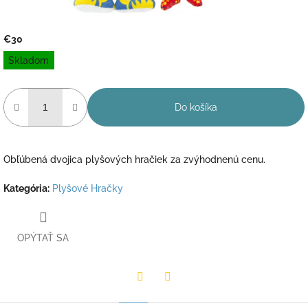
€30
Jednotková
Skladom
cena:
Do košíka
Obľúbená dvojica plyšových hračiek za zvýhodnenú cenu.
Kategória
:
Plyšové Hračky
OPÝTAŤ SA
Twitter
Facebook